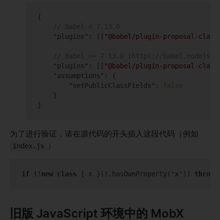
{

// Babel < 7.13.0
"plugins"
: [[
"@babel/plugin-proposal-class
// Babel >= 7.13.0 (https://babel.nodejs.c
"plugins"
: [[
"@babel/plugin-proposal-class
"assumptions"
: {

"setPublicClassFields"
: 
false
    }

为了进行验证，请在源代码的开头插入这段代码（例如
）
index.js
if
 (!
new
class
{ x }().hasOwnProperty(
'x'
)) 
throw
旧版 JavaScript 环境中的 MobX