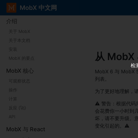
MobX 中文网
介绍
关于 MobX
关于本文档
安装
从 MobX 
MobX 的要点
检
MobX 核心
MobX 6 与 Mo
列表。
可观察状态
操作
为了更好地理解，请查
计算
⚠️ 警告：根据代
反应 {
🚀
}
会花费你一小时到
API
坏，请不要升级。意外的
变化引起的。⚠️
MobX 与 React