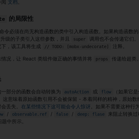
参阅
文档
。
的局限性
te
命令必须在尚无构造函数的类中引入构造函数。如果构造函数的
法为要升级的子类引入这些参数，并且
调用也不会传递它们。
super
况下，该工具将生成
注释。
// TODO: [mobx-undecorate]
情况，让 React 类组件做正确的事情并将
传递给超类
props
换
构一部分的函数会自动转换为
或
（如果它是
autoAction
flow
。这意味着原始函数引用不会被保留 - 本着同样的精神，原始数组
时会丢失。
在某些情况下这可能会令人惊讶
。如果不需要这种行
/
/
/
来阻止转换过
ow
observable.ref
false
deep: flase
问题中所示。