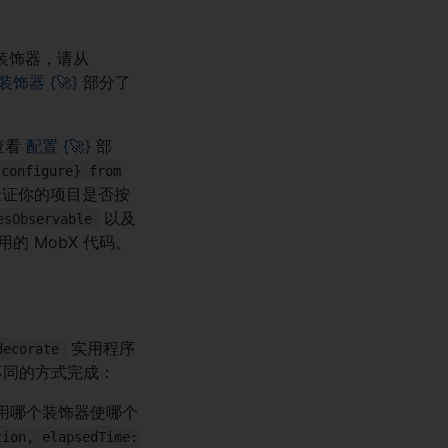
用装饰器，请从
装饰器 {
🚀
}
部分了
查看
配置 {
🚀
}
部
{configure} from
验证你的项目是否按
以及
esObservable
的 MobX 代码。
实用程序
decorate
不同的方式完成：
用哪个装饰器使哪个
tion, elapsedTime: