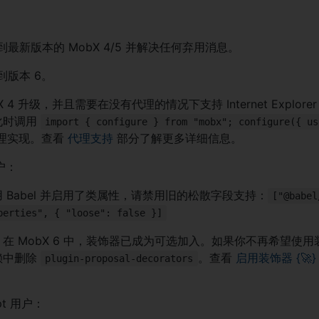
最新版本的 MobX 4/5 并解决任何弃用消息。
到版本 6。
4 升级，并且需要在没有代理的情况下支持 Internet Explorer / R
化时调用
import { configure } from "mobx"; configure({ us
理实现。查看
代理支持
部分了解更多详细信息。
用户：
 Babel 并启用了类属性，请禁用旧的松散字段支持：
["@babel
perties", { "loose": false }]
在 MobX 6 中，装饰器已成为可选加入。如果你不再希望使用装饰
赖中删除
。查看
启用装饰器 {
🚀
}
plugin-proposal-decorators
ipt 用户：