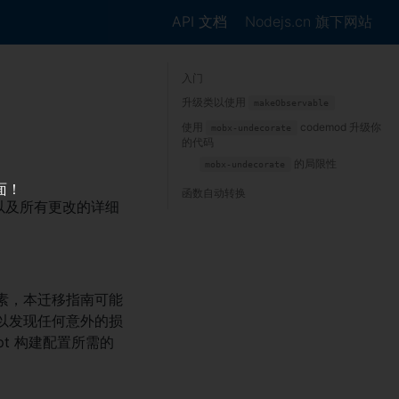
API 文档
Nodejs.cn 旗下网站
入门
升级类以使用
makeObservable
使用
codemod 升级你
mobx-undecorate
的代码
的局限性
mobx-undecorate
面！
函数自动转换
南，以及所有更改的详细
因素，本迁移指南可能
以发现任何意外的损
ipt 构建配置所需的