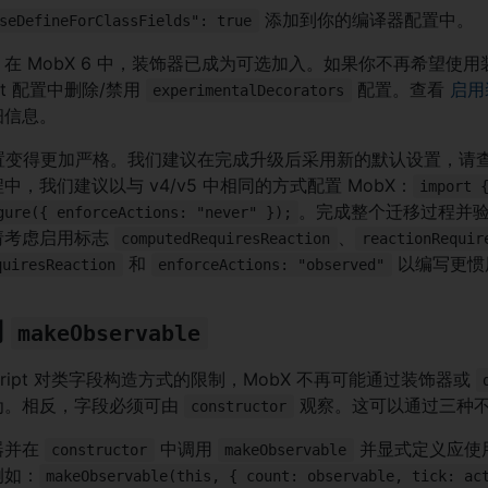
添加到你的编译器配置中。
seDefineForClassFields": true
在 MobX 6 中，装饰器已成为可选加入。如果你不再希望使
ript 配置中删除/禁用
配置。查看
启用
experimentalDecorators
细信息。
配置变得更加严格。我们建议在完成升级后采用新的默认设置，请
中，我们建议以与 v4/v5 中相同的方式配置 MobX：
import 
。完成整个迁移过程并
gure({ enforceActions: "never" });
请考虑启用标志
、
computedRequiresReaction
reactionRequir
和
以编写更惯用
quiresReaction
enforceActions: "observed"
用
makeObservable
Script 对类字段构造方式的限制，MobX 不再可能通过装饰器或
为。相反，字段必须可由
观察。这可以通过三种
constructor
器并在
中调用
并显式定义应使
constructor
makeObservable
例如：
makeObservable(this, { count: observable, tick: ac