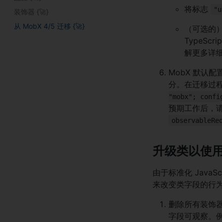
将标志
"u
装饰器 {
🚀
}
从 MobX 4/5 迁移 {
🚀
}
（可选的）
TypeSc
解更多详
MobX 默认
分。在迁移过程
"mobx"; confi
预期工作后，
observableRe
升级类以使
由于标准化 Java
来改变类字段的行
删除所有装饰
字段可观察。