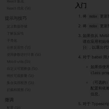
React 集成
入门
React 优化 {
🚀
}
将
更新到
mobx
提示与技巧
将
更新
定义数据存储
mobx
了解反应性
如果你从 MobX 
子类化
请在应用初始
，以退出代
分析反应性 {
🚀
}
})
使用参数进行计算 {
🚀
}
对于 babel 
MobX-utils {
🚀
}
如果你使用
自定义可观察值 {
🚀
}
class-pro
惰性可观察量 {
🚀
}
（可选的）
集合实用程序 {
🚀
}
配置和依
拦截和观察 {
🚀
}
信息。
微调
对于 Typescr
配置 {
🚀
}