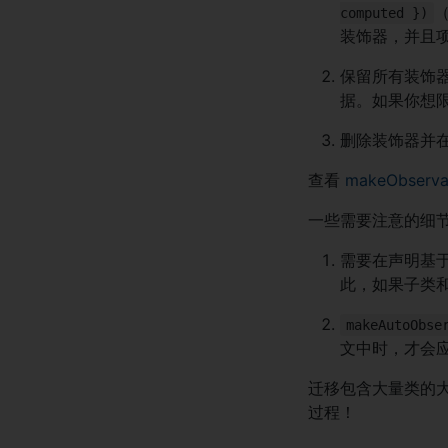
computed })
装饰器，并且
保留所有装饰
据。如果你想限
删除装饰器并
查看
makeObserva
一些需要注意的细
需要在声明基于
此，如果子类
makeAutoObse
文中时，才会
迁移包含大量类的
过程！