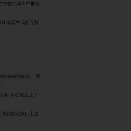
你想在代码库中删除
取装饰器生成的元数
。因
utoObservable
。
不在派生上下
ion
。
块可以自动执行上述