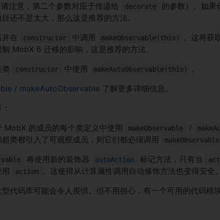
（请注意，第二个参数对应于传递给
的参数）。如果
decorate
项目还不是太大，那么这是推荐的方法。
器并在
中调用
。这将获
constructor
makeObservable(this)
制 MobX 6 迁移的影响，这是推荐的方法。
在类
中使用
。
constructor
makeAutoObservable(this)
ble / makeAutoObservable
了解更多详细信息。
节：
 MobX 的成员的每个类定义中使用
/
makeObservable
makeA
和超类都引入了可观察成员，则它们都必须调用
makeObservable
将使用新的装饰器
标记方法，只有当
rvable
autoAction
act
应用
。这使得从计算属性调用自动修饰方法也变得安全
action
大型代码库可能会令人畏惧。但不用担心，有一个可用的代码模