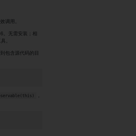
效调用。
 6。无需安装；相
工具。
到包含源代码的目
，
bservable(this)